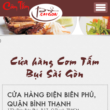
}
Cửa hàng Cơm Tấm
Bụi Sài Gòn
CỬA HÀNG ĐIỆN BIÊN PHỦ,
QUẬN BÌNH THẠNH
172c Điện Biên Phủ, P.17, Q.Thạnh, TP.HCM